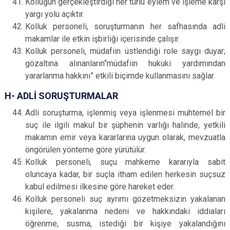
Kolluğun gerçekleştirdiği her türlü eylem ve işleme karşı
yargı yolu açıktır.
Kolluk personeli, soruşturmanın her safhasında adli
makamlar ile etkin işbirliği içerisinde çalışır.
Kolluk personeli, müdafiin üstlendiği role saygı duyar;
gözaltına alınanların“müdafiin hukuki yardımından
yararlanma hakkını” etkili biçimde kullanmasını sağlar.
H- ADLİ SORUŞTURMALAR
Adli soruşturma, işlenmiş veya işlenmesi muhtemel bir
suç ile ilgili makul bir şüphenin varlığı halinde, yetkili
makamın emir veya kararlarına uygun olarak, mevzuatla
öngörülen yönteme göre yürütülür.
Kolluk personeli, suçu mahkeme kararıyla sabit
oluncaya kadar, bir suçla itham edilen herkesin suçsuz
kabul edilmesi ilkesine göre hareket eder.
Kolluk personeli suç ayrımı gözetmeksizin yakalanan
kişilere, yakalanma nedeni ve hakkındaki iddiaları
öğrenme, susma, istediği bir kişiye yakalandığını