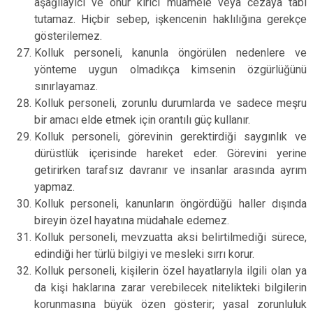
aşağılayıcı ve onur kırıcı muamele veya cezaya tabi
tutamaz. Hiçbir sebep, işkencenin haklılığına gerekçe
gösterilemez.
Kolluk personeli, kanunla öngörülen nedenlere ve
yönteme uygun olmadıkça kimsenin özgürlüğünü
sınırlayamaz.
Kolluk personeli, zorunlu durumlarda ve sadece meşru
bir amacı elde etmek için orantılı güç kullanır.
Kolluk personeli, görevinin gerektirdiği saygınlık ve
dürüstlük içerisinde hareket eder. Görevini yerine
getirirken tarafsız davranır ve insanlar arasında ayrım
yapmaz.
Kolluk personeli, kanunların öngördüğü haller dışında
bireyin özel hayatına müdahale edemez.
Kolluk personeli, mevzuatta aksi belirtilmediği sürece,
edindiği her türlü bilgiyi ve mesleki sırrı korur.
Kolluk personeli, kişilerin özel hayatlarıyla ilgili olan ya
da kişi haklarına zarar verebilecek nitelikteki bilgilerin
korunmasına büyük özen gösterir; yasal zorunluluk