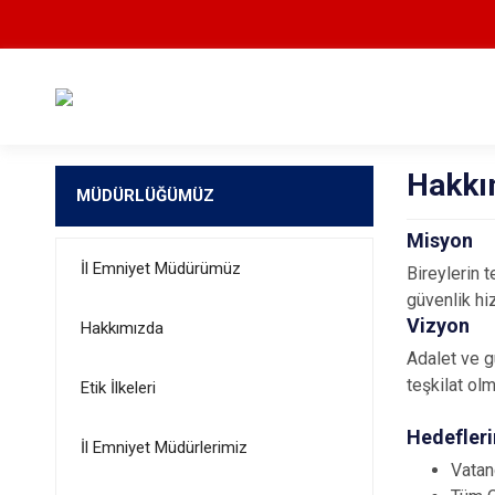
Hakkı
MÜDÜRLÜĞÜMÜZ
Misyon
İl Emniyet Müdürümüz
Bireylerin 
güvenlik hi
Vizyon
Hakkımızda
Adalet ve g
teşkilat olm
Etik İlkeleri
Hedefler
İl Emniyet Müdürlerimiz
Vatan