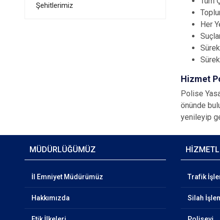
Tüm Ç
Şehitlerimiz
Toplu
Her Y
Suçla
Sürekl
Sürek
Hizmet P
Polise Yasa
önünde bulu
yenileyip g
MÜDÜRLÜĞÜMÜZ
HİZMETL
İl Emniyet Müdürümüz
Trafik İşl
Hakkımızda
Silah İşle
Etik İlkeleri
Polisevi