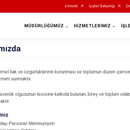
e-Devlet
İçişleri Bakanlığı
Em
MÜDÜRLÜĞÜMÜZ
HİZMETLERİMİZ
İŞL
İl Emniyet Müdürlükleri
mızda
temel hak ve özgürlüklerinin korunması ve toplumun düzen içerisin
zmeti sunmaktır.
üvenlik olgusunun tesisine katkıda bulunan, birey ve toplum odaklı
aktır.
imiz
daş-Personel Memnuniyeti