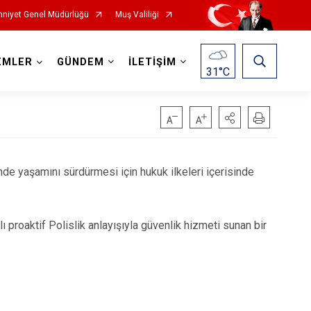
niyet Genel Müdürlüğü
Muş Valiliği
EMLER
GÜNDEM
İLETİŞİM
31
°C
de yaşamını sürdürmesi için hukuk ilkeleri içerisinde
 proaktif Polislik anlayışıyla güvenlik hizmeti sunan bir