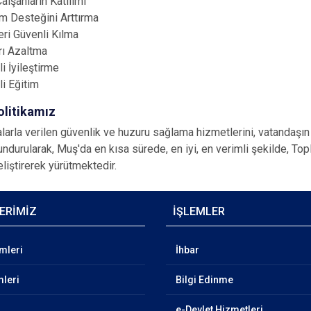
alşanların Katılımı
m Desteğini Arttırma
eri Güvenli Kılma
rı Azaltma
i İyileştirme
li Eğitim
olitikamız
larla verilen güvenlik ve huzuru sağlama hizmetlerini, vatandaş
ndurularak, Muş'da en kısa sürede, en iyi, en verimli şekilde, To
eliştirerek yürütmektedir.
ERİMİZ
İŞLEMLER
emleri
İhbar
mleri
Bilgi Edinme
e-Devlet Hizmetleri